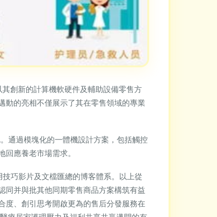
以其創新的計算機軟硬件及輔助設備零售方
邁動的亮相不僅展示了其在零售領域的專業
化。通過模塊化的一體機設計方案，包括觸控
地回應養老市場需求。
用技巧影片及文檔匯總的博客體系。以上從
認同并與批其他同期零售商品方案構筑有益
合度、創引思考開啟更為的售后分發服務在