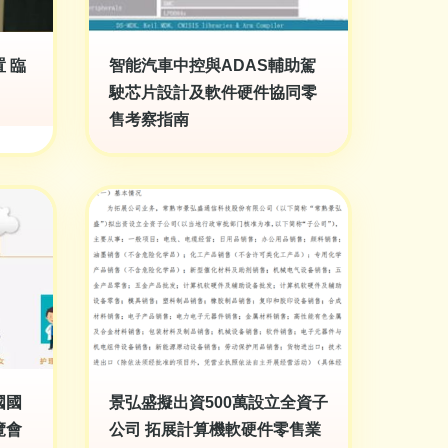
 臨
智能汽車中控與ADAS輔助駕
駛芯片設計及軟件硬件協同零
售考察指南
國國
景弘盛擬出資500萬設立全資子
覽會
公司 拓展計算機軟硬件零售業