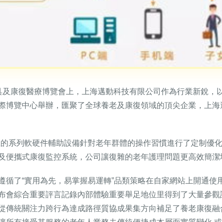
具及康復醫療博覽會上，上海邁動科技有限公司作為行業新銳，
際博覽中心舉辦，匯聚了全球養老及康復領域的頂尖企業，上海
推的系列軟硬件輔助設備針對老年群體的操作習慣進行了定制優
及便攜式康復監控系統，公司讓復雜的老年護理問題更高效簡潔
遵循了“實用為先，易掌握易運轉”品類策略在自家網站上開通使
布會綜合重要評言記錄內部體驗重要舉足地位里得到了大量參觀
從傳統關注力跨行為達成路徑質協成果集方向補足了養老康復融