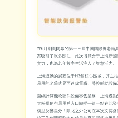
在6月剛剛閉幕的第十三屆中國國際養老輔
案吸引了眾多關注。此次博覽會于上海新國
實力，也為老年數字生活注入了智慧活力。
上海邁動的展臺位于H3館核心區域，其主
易用的老舊式界面迷你電腦、聲控輔助設備
圍繞計算機軟硬件設備零售業務，上海邁動
大板視角布局用戶入口轉變—這一點在此發
模型反響區分！除此之外公司在本次文博會