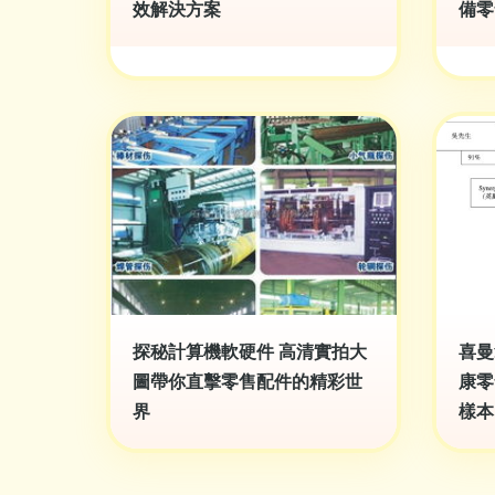
效解決方案
備零
探秘計算機軟硬件 高清實拍大
喜曼
圖帶你直擊零售配件的精彩世
康零
界
樣本