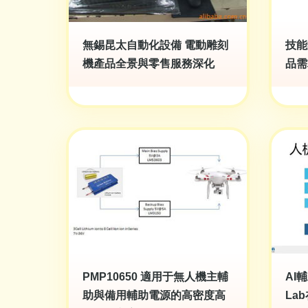
無錫昆太自動化設備 電動雕刻
技能
機產品全景與零售服務深化
品需
PMP10650 適用于無人機主輔
AI
助與備用輔助電源的高密度高
La