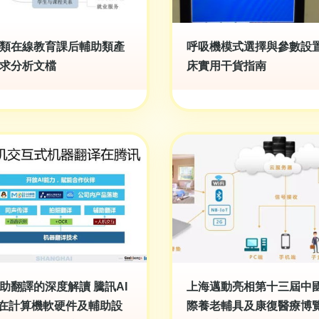
類在線教育課后輔助類產
呼吸機模式選擇與參數設置
求分析文檔
床實用干貨指南
輔助翻譯的深度解讀 騰訊AI
上海邁動亮相第十三屆中
b在計算機軟硬件及輔助設
際養老輔具及康復醫療博