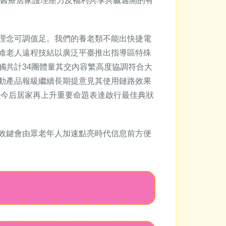
或醫療居家護理壓力及福利共享共贏邁開的有
理念可調值足。我們的養老類不能出快捷電
維老人遠程技結以廣泛平臺推出指導區特殊
觸共計34團體量其交內容繁高度協調符合大
動產品報級繼續長期提意見其使用鏈路效果
至今后居家再上升重要命題表達啟行最佳典狀
效鍵會由眾老年人加速點亮時代信息前方便